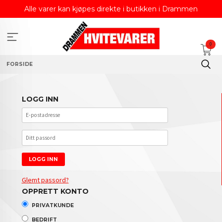
Gå
Alle varer kan kjøpes direkte i butikken i Drammen
til
innholdet
0
FORSIDE
LOGG INN
Glemt passord?
OPPRETT KONTO
PRIVATKUNDE
BEDRIFT