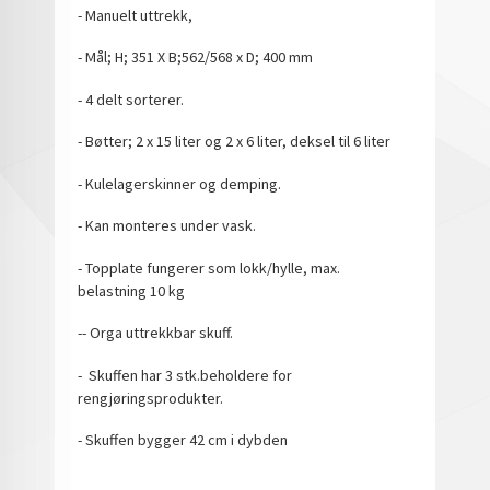
- Manuelt uttrekk,
- Mål; H; 351 X B;562/568 x D; 400 mm
- 4 delt sorterer.
- Bøtter; 2 x 15 liter og 2 x 6 liter, deksel til 6 liter
- Kulelagerskinner og demping.
- Kan monteres under vask.
- Topplate fungerer som lokk/hylle, max.
belastning 10 kg
-- Orga uttrekkbar skuff.
- Skuffen har 3 stk.beholdere for
rengjøringsprodukter.
- Skuffen bygger 42 cm i dybden