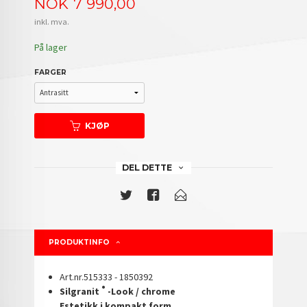
Pris
NOK
7 990,00
inkl. mva.
På lager
FARGER
KJØP
DEL DETTE
PRODUKTINFO
Art.nr.515333 - 1850392
®
Silgranit
-Look / chrome
Estetikk i kompakt form