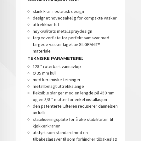
slank kran i estetisk design
designet hovedsakelig for kompakte vasker
uttrekkbar tut
høykvalitets metallspraydesign
fargeoverflate for perfekt samsvar med
fargede vasker laget av SILGRANIT®-
materiale
TEKNISKE PARAMETERE:
128 ° roterbart vannavløp
Ø 35 mm hull
med keramiske tetninger
metallbelagt uttrekkslange
fleksible slanger med en lengde på 450 mm
og en 3/8 '' mutter for enkel installasjon
den patenterte lufteren reduserer dannelsen
av kalk
stabiliseringsplate for å øke stabiliteten til
kjøkkenkranen
utstyrt som standard med en
tilbakeslagsventil som forhindrer tilbakeslag