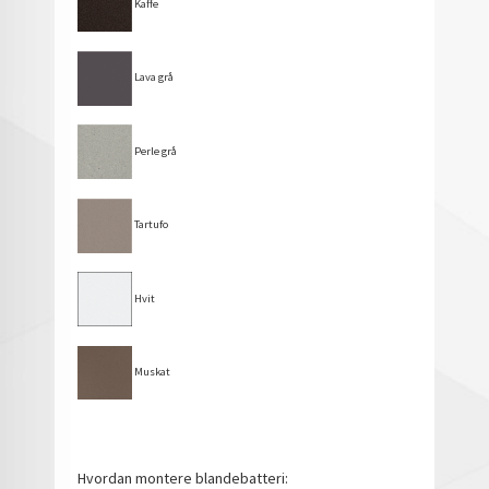
Kaffe
Lava grå
Perle grå
Tartufo
Hvit
Muskat
Hvordan montere blandebatteri: