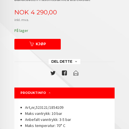
Pris
NOK
4 290,00
inkl. mva.
På lager
KJØP
DEL DETTE
PRODUKTINFO
Art,nr,523121/1854109
Maks vantrykk: 10 bar
Anbefalt vanntrykk: 3-5 bar
Maks temperatur: 70° C