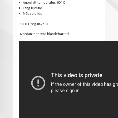
Anbefalt temperatur: 60° C
Lang levetid
Mål: se bilde
SINTEF reg.nr.2598
Hvordan montere blandebatteri: