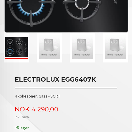
ELECTROLUX EGG6407K
4 kokesoner, Gass - SORT
Pris
NOK
4 290,00
inkl. mva.
På lager