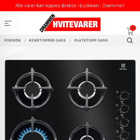
Gå
Alle varer kan kjøpes direkte i butikken i Drammen
til
innholdet
0
FORSIDE
KOKETOPPER GASS
PLATETOPP GASS