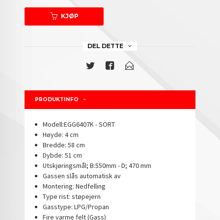
KJØP
DEL DETTE
PRODUKTINFO
Modell:EGG6407K - SORT
Høyde: 4 cm
Bredde: 58 cm
Dybde: 51 cm
Utskjøringsmål; B:550mm - D; 470 mm
Gassen slås automatisk av
Montering: Nedfelling
Type rist: støpejern
Gasstype: LPG/Propan
Fire varme felt (Gass)