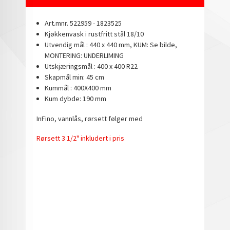
Art.mnr. 522959 - 1823525
Kjøkkenvask i rustfritt stål 18/10
Utvendig mål : 440 x 440 mm, KUM: Se bilde,
MONTERING: UNDERLIMING
Utskjæringsmål : 400 x 400 R22
Skapmål min: 45 cm
Kummål : 400X400 mm
Kum dybde: 190 mm
InFino, vannlås, rørsett følger med
Rørsett 3 1/2" inkludert i pris