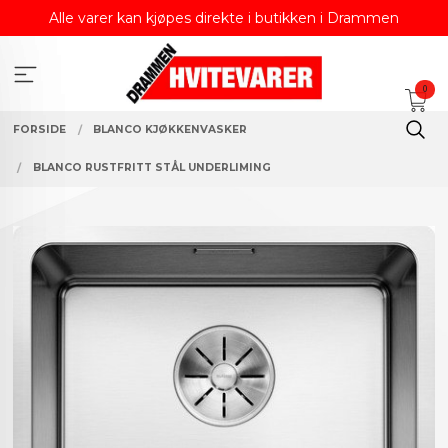
Gå
Alle varer kan kjøpes direkte i butikken i Drammen
til
innholdet
0
FORSIDE
BLANCO KJØKKENVASKER
BLANCO RUSTFRITT STÅL UNDERLIMING