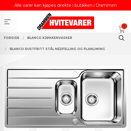
Gå
Alle varer kan kjøpes direkte i butikken i Drammen
til
innholdet
0
FORSIDE
BLANCO KJØKKENVASKER
BLANCO RUSTFRITT STÅL NEDFELLING OG PLANLIMING