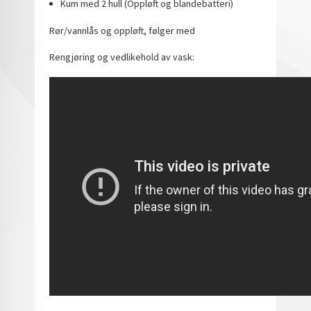
Kum med 2 hull (Oppløft og blandebatteri)
Rør/vannlås og oppløft, følger med
Rengjøring og vedlikehold av vask: