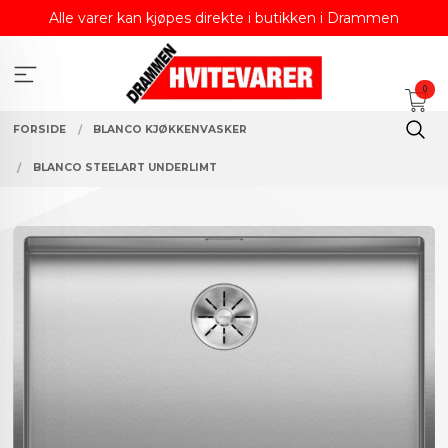
Gå
Alle varer kan kjøpes direkte i butikken i Drammen
til
innholdet
0
FORSIDE
BLANCO KJØKKENVASKER
BLANCO STEELART UNDERLIMT