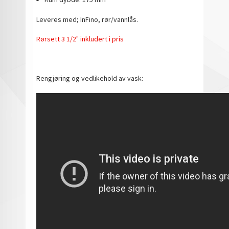
Leveres med; InFino, rør/vannlås.
Rørsett 3 1/2" inkludert i pris
Rengjøring og vedlikehold av vask: