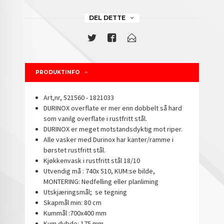
DEL DETTE
PRODUKTINFO
Art,nr, 521560 - 1821033
DURINOX overflate er mer enn dobbelt så hard
som vanilg overflate i rustfritt stål.
DURINOX er meget motstandsdyktig mot riper.
Alle vasker med Durinox har kanter/ramme i
børstet rustfritt stål.
Kjøkkenvask i rustfritt stål 18/10
Utvendig må : 740x 510, KUM:se bilde,
MONTERING: Nedfelling eller planliming
Utskjæringsmål; se tegning
Skapmål min: 80 cm
Kummål :700x400 mm
Kum dybde: 175 mm