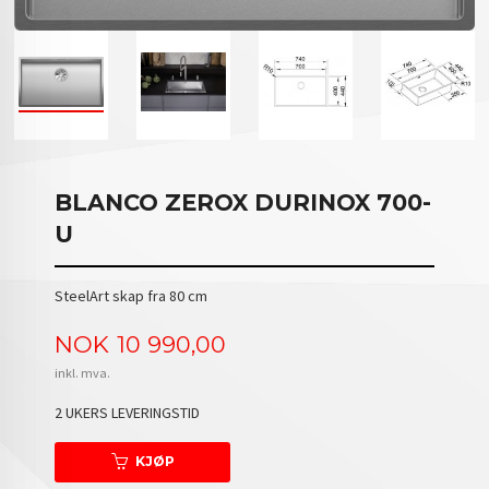
BLANCO ZEROX DURINOX 700-
U
SteelArt skap fra 80 cm
Pris
NOK
10 990,00
inkl. mva.
2 UKERS LEVERINGSTID
KJØP