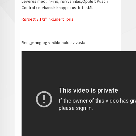
Leveres med; InFino, rør/vannlås,Oppløft Pusch
Control / mekanisk knapp i rustfritt stål.
Rørsett 3 1/2" inkludert i pris
Rengjøring og vedlikehold av vask: