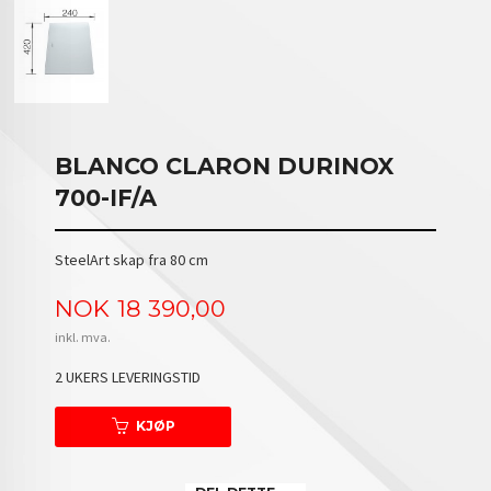
BLANCO CLARON DURINOX
700-IF/A
SteelArt skap fra 80 cm
Pris
NOK
18 390,00
inkl. mva.
2 UKERS LEVERINGSTID
KJØP