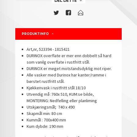
DEL DETTE
PRODUKTINFO
Art,nr, 523394 - 1815421
DURINOX overflate er mer enn dobbelt så hard
som vanilg overflate i rustfritt stål.
DURINOX er meget motstandsdyktig mot riper.
Alle vasker med Durinox har kanter/ramme i
børstet rustfritt stål.
Kjøkkenvask i rustfritt stål 18/10
Utvendig må :760x 510, KUM:se bilde,
MONTERING: Nedfelling eller planliming
Utskjæringsmål; 740 x 490
Skapmål min: 80 cm
Kummål : 700x400 mm
Kum dybde: 190 mm