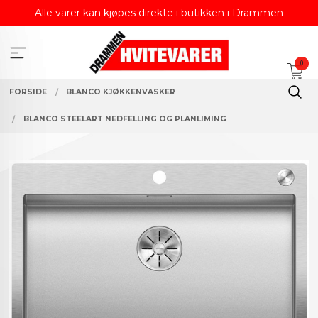
Gå
Alle varer kan kjøpes direkte i butikken i Drammen
til
innholdet
0
FORSIDE
BLANCO KJØKKENVASKER
BLANCO STEELART NEDFELLING OG PLANLIMING