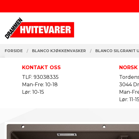
Gå
Lukk
til
innholdet
PRODUKTER
FORSIDE
BLANCO KJØKKENVASKER
BLANCO SILGRANIT 
KONTAKT OSS
NORSK
TLF: 93038335
Tordens
Man-Fre: 10-18
3044 D
Lør: 10-15
Man-Fre
Lør: 11-1