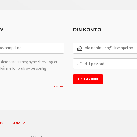
EV
DIN KONTO
E-
POSTADRESSE
DITT
 dere sender meg nyhetsbrev, og er
PASSORD
lkårene for bruk av personlig
Les mer
NYHETSBREV