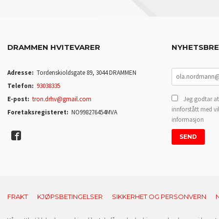
DRAMMEN HVITEVARER
NYHETSBR
Adresse:
Tordenskioldsgate 89, 3044 DRAMMEN
Telefon:
93038335
E-post:
tron.drhv@gmail.com
Jeg godtar at
innforstått med vi
Foretaksregisteret:
NO998276454MVA
informasjon
FRAKT
KJØPSBETINGELSER
SIKKERHET OG PERSONVERN