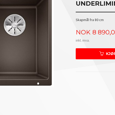
UNDERLIMI
Skapmål fra 80 cm
Pris
NOK
8 890,
inkl. mva.
KJØ