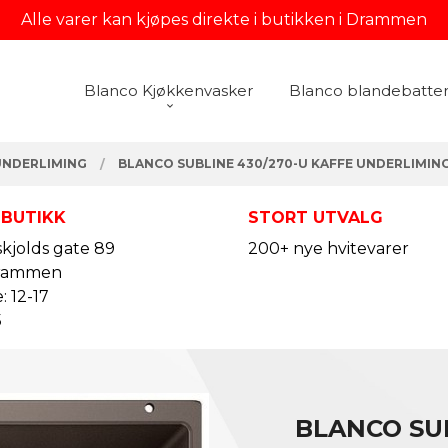
Alle varer kan kjøpes direkte i butikken i Drammen
Blanco Kjøkkenvasker
Blanco blandebatter
UNDERLIMING
BLANCO SUBLINE 430/270-U KAFFE UNDERLIMIN
 BUTIKK
STORT UTVALG
kjolds gate 89
200+ nye hvitevarer
rammen
: 12-17
5
BLANCO SUB