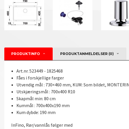
PRODUKTINFO
PRODUKTANMELDELSER (0)
Art.nr. 523449 - 1825468
Fåes i forskjellige farger
Utvendig mål : 730×460 mm, KUM: Som bildet, MONTERIN
Utskjæringsmål : 700x400 R10
Skapmål min: 80 cm
Kummål : 700x400x190 mm
Kum dybde: 190 mm
InFino, Rør/vannlås følger med