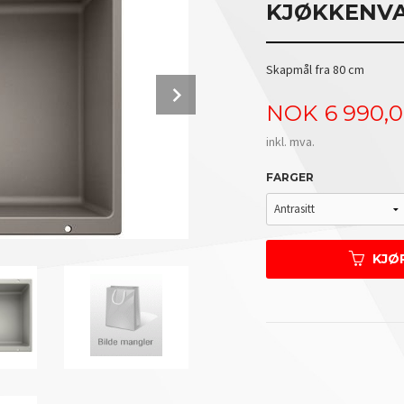
KJØKKENVA
Skapmål fra 80 cm
Next
Pris
NOK
6 990,
inkl. mva.
FARGER
KJØ