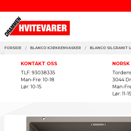
Gå
Lukk
til
innholdet
PRODUKTER
FORSIDE
BLANCO KJØKKENVASKER
BLANCO SILGRANIT 
KONTAKT OSS
NORSK
TLF: 93038335
Tordens
Man-Fre: 10-18
3044 D
Lør: 10-15
Man-Fre
Lør: 11-1