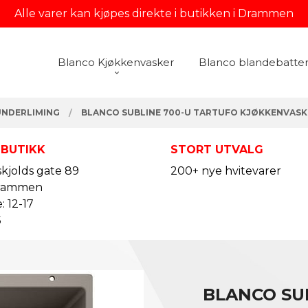
Alle varer kan kjøpes direkte i butikken i Drammen
Blanco Kjøkkenvasker
Blanco blandebatter
UNDERLIMING
BLANCO SUBLINE 700-U TARTUFO KJØKKENVASK
 BUTIKK
STORT UTVALG
kjolds gate 89
200+ nye hvitevarer
rammen
: 12-17
5
BLANCO SU