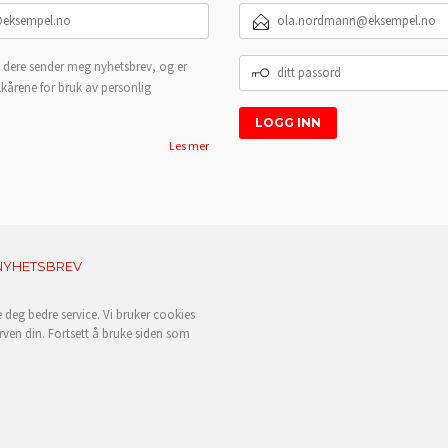
E-
POSTADRESSE
DITT
 dere sender meg nyhetsbrev, og er
PASSORD
lkårene for bruk av personlig
Les mer
NYHETSBREV
e deg bedre service. Vi bruker cookies
rven din. Fortsett å bruke siden som