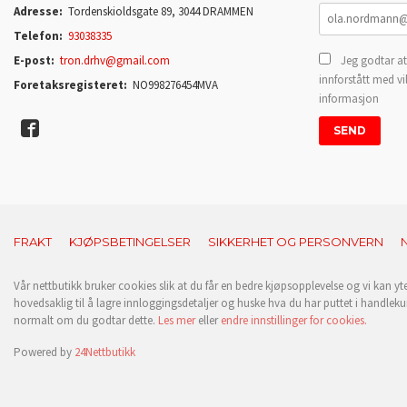
Adresse:
Tordenskioldsgate 89, 3044 DRAMMEN
Telefon:
93038335
E-post:
tron.drhv@gmail.com
Jeg godtar at
innforstått med vi
Foretaksregisteret:
NO998276454MVA
informasjon
FRAKT
KJØPSBETINGELSER
SIKKERHET OG PERSONVERN
Vår nettbutikk bruker cookies slik at du får en bedre kjøpsopplevelse og vi kan yt
hovedsaklig til å lagre innloggingsdetaljer og huske hva du har puttet i handleku
normalt om du godtar dette.
Les mer
eller
endre innstillinger for cookies.
Powered by
24Nettbutikk