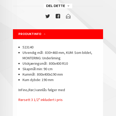
DEL DETTE
PRODUKTINFO
523140
Utvendig mål : 830×460 mm, KUM: Som bildet,
MONTERING: Underliming
Utskjæringsmål : 800x400 R10
Skapmål min: 90 cm
Kummål : 800x400x190 mm
Kum dybde: 190 mm
InFino,Rør/vannlås følger med
Rørsett 3 1/2" inkludert i pris