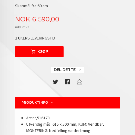
Skapmål fra 60 cm
Pris
NOK
6 590,00
inkl. mva.
2 UKERS LEVERINGSTID
KJØP
DEL DETTE
PRODUKTINFO
Art.nr,516173
Utvendig mål : 615 x 500 mm, KUM: Vendbar,
MONTERING: Nedfelling/underliming