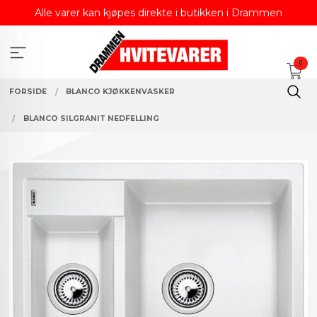
Gå
Alle varer kan kjøpes direkte i butikken i Drammen
til
innholdet
0
FORSIDE
BLANCO KJØKKENVASKER
BLANCO SILGRANIT NEDFELLING