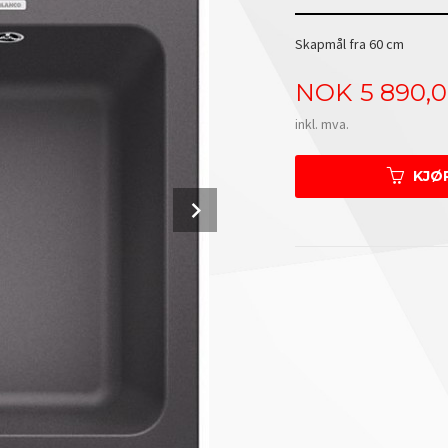
Skapmål fra 60 cm
Pris
NOK
5 890,
inkl. mva.
KJØ
Next
Trådkurv og blandebatteri se; utstyr kjø