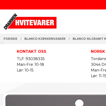
Gå
Lukk
til
innholdet
PRODUKTER
FORSIDE
BLANCO KJØKKENVASKER
BLANCO SILGRANIT 
KONTAKT OSS
NORSK
TLF: 93038335
Tordens
Man-Fre: 10-18
3044 D
Lør: 10-15
Man-Fre
Lør: 11-1