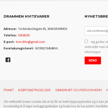
DRAMMEN HVITEVARER
NYHETSBR
Adresse:
Tordenskioldsgate 89, 3044 DRAMMEN
Telefon:
93038335
E-post:
tron.drhv@gmail.com
Jeg godtar at
innforstått med vi
Foretaksregisteret:
NO998276454MVA
informasjon
FRAKT
KJØPSBETINGELSER
SIKKERHET OG PERSONVERN
Vår nettbutikk bruker cookies slik at du får en bedre kjøpsopplevelse og vi kan yt
hovedsaklig til å lagre innloggingsdetaljer og huske hva du har puttet i handleku