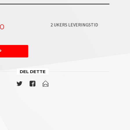
2 UKERS LEVERINGSTID
00
P
DEL DETTE
kkenvask
Skylles