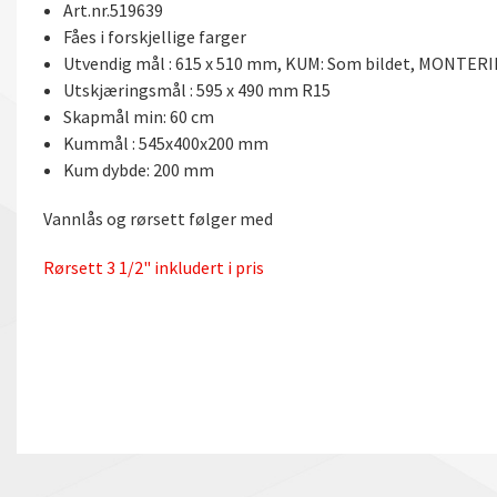
Art.nr.519639
Fåes i forskjellige farger
Utvendig mål : 615 x 510 mm, KUM: Som bildet, MONTERI
Utskjæringsmål : 595 x 490 mm R15
Skapmål min: 60 cm
Kummål : 545x400x200 mm
Kum dybde: 200 mm
Vannlås og rørsett følger med
Rørsett 3 1/2" inkludert i pris