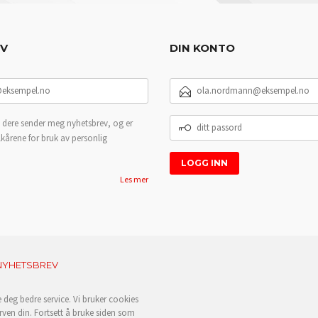
EV
DIN KONTO
E-
POSTADRESSE
DITT
 dere sender meg nyhetsbrev, og er
PASSORD
lkårene for bruk av personlig
Les mer
NYHETSBREV
e deg bedre service. Vi bruker cookies
rven din. Fortsett å bruke siden som