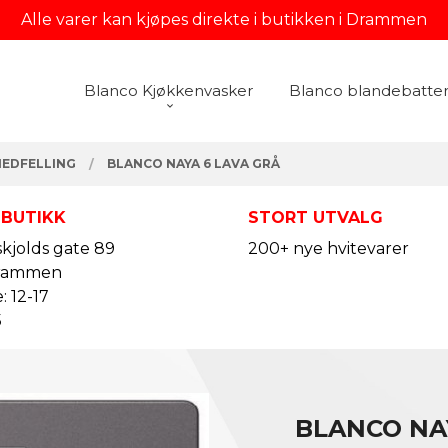
Alle varer kan kjøpes direkte i butikken i Drammen
Blanco Kjøkkenvasker
Blanco blandebatter
NEDFELLING
BLANCO NAYA 6 LAVA GRÅ
 BUTIKK
STORT UTVALG
kjolds gate 89
200+ nye hvitevarer
rammen
: 12-17
5
BLANCO NA