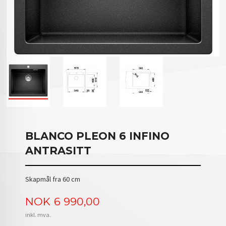
BLANCO PLEON 6 INFINO
ANTRASITT
Skapmål fra 60 cm
Pris
NOK
6 990,00
inkl. mva.