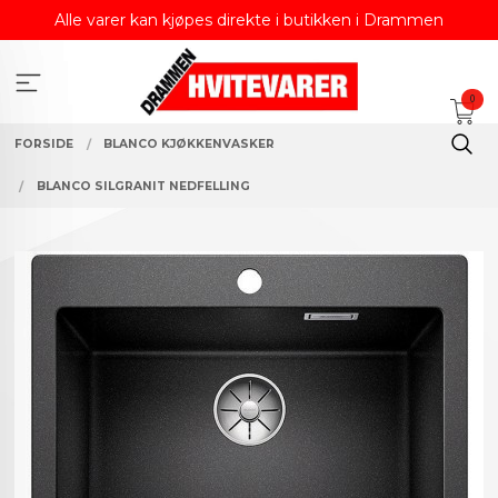
Gå
Alle varer kan kjøpes direkte i butikken i Drammen
til
innholdet
0
FORSIDE
BLANCO KJØKKENVASKER
BLANCO SILGRANIT NEDFELLING