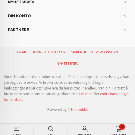
NYHETSBREV
DIN KONTO
PARTNERE
FRAKT
KJØPSBETINGELSER
SIKKERHET OG PERSONVERN
NYHETSBREV
Vår nettbutikk bruker cookies slik at du får en bedre kjøpsopplevelse og vi kan
yte deg bedre service. Vi bruker cookies hovedsaklig til å lagre
innloggingsdetaljer og huske hva du har puttet i handlekurven din. Fortsett å
bruke siden som normalt om du godtar dette.
Les mer
eller
endre innstillinger
for cookies.
Powered by
24Nettbutikk
0
Meny
Søk
Min konto
Handlevogn