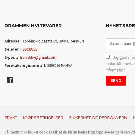
DRAMMEN HVITEVARER
NYHETSBR
Adresse:
Tordenskioldsgate 89, 3044 DRAMMEN
Telefon:
93038335
E-post:
tron.drhv@gmail.com
Jeg godtar at
innforstått med vi
Foretaksregisteret:
NO998276454MVA
informasjon
FRAKT
KJØPSBETINGELSER
SIKKERHET OG PERSONVERN
Vår nettbutikk bruker cookies slik at du får en bedre kjøpsopplevelse og vi kan yt