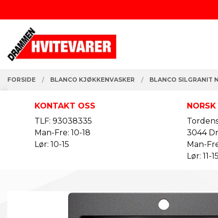
Gå
Lukk
til
innholdet
PRODUKTER
FORSIDE
BLANCO KJØKKENVASKER
BLANCO SILGRANIT 
KONTAKT OSS
NORSK
TLF: 93038335
Tordens
Man-Fre: 10-18
3044 D
Lør: 10-15
Man-Fre
Lør: 11-1