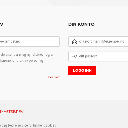
EV
DIN KONTO
E-
POSTADRESSE
DITT
 dere sender meg nyhetsbrev, og er
PASSORD
lkårene for bruk av personlig
Les mer
NYHETSBREV
e deg bedre service. Vi bruker cookies