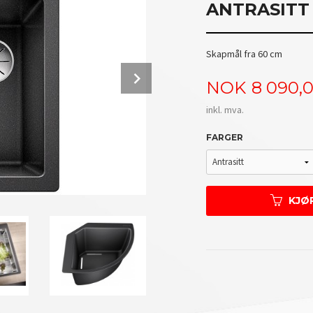
ANTRASITT
Skapmål fra 60 cm
Next
Pris
NOK
8 090,
inkl. mva.
FARGER
KJØ
Tilleggsutstyr kan kjøpes separat