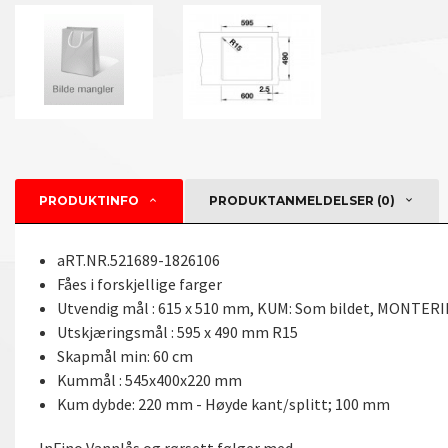
PRODUKTINFO
PRODUKTANMELDELSER (0)
aRT.NR.521689-1826106
Fåes i forskjellige farger
Utvendig mål : 615 x 510 mm, KUM: Som bildet, MONTERI
Utskjæringsmål : 595 x 490 mm R15
Skapmål min: 60 cm
Kummål : 545x400x220 mm
Kum dybde: 220 mm - Høyde kant/splitt; 100 mm
InFino,Vannlås og rørsett følger med