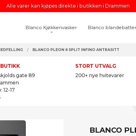
Alle varer kan kjøpes direkte i butikken i Drammen
Blanco Kjøkkenvasker
Blanco blandebatter
NEDFELLING
BLANCO PLEON 6 SPLIT INFINO ANTRASITT
 BUTIKK
STORT UTVALG
kjolds gate 89
200+ nye hvitevarer
rammen
: 12-17
5
BLANCO PLE