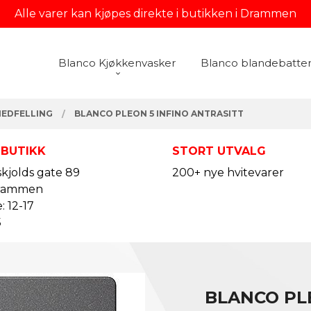
Alle varer kan kjøpes direkte i butikken i Drammen
Blanco Kjøkkenvasker
Blanco blandebatter
NEDFELLING
BLANCO PLEON 5 INFINO ANTRASITT
 BUTIKK
STORT UTVALG
kjolds gate 89
200+ nye hvitevarer
rammen
: 12-17
5
BLANCO PL