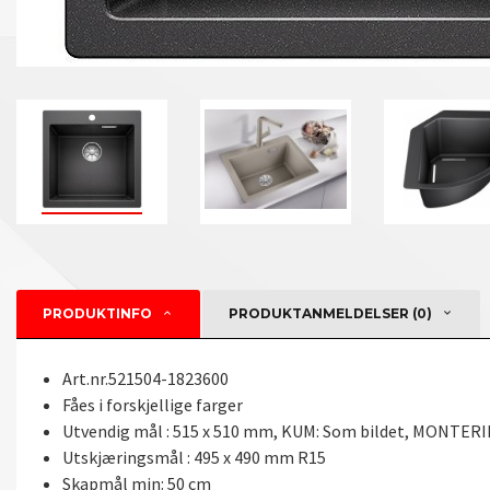
PRODUKTINFO
PRODUKTANMELDELSER (0)
Art.nr.521504-1823600
Fåes i forskjellige farger
Utvendig mål : 515 x 510 mm, KUM: Som bildet, MONTERI
Utskjæringsmål : 495 x 490 mm R15
Skapmål min: 50 cm