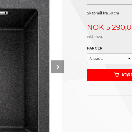
Skapmål fra 50 cm
Pris
NOK
5 290,
inkl. mva.
FARGER
Next
KJØ
Ekstra utstyr kan kjøpes separat