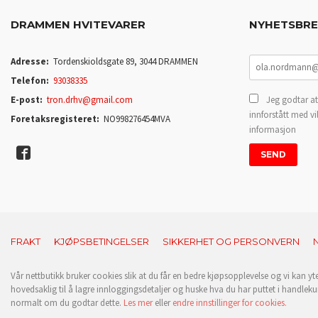
DRAMMEN HVITEVARER
NYHETSBR
Adresse:
Tordenskioldsgate 89, 3044 DRAMMEN
Telefon:
93038335
E-post:
tron.drhv@gmail.com
Jeg godtar at
innforstått med vi
Foretaksregisteret:
NO998276454MVA
informasjon
FRAKT
KJØPSBETINGELSER
SIKKERHET OG PERSONVERN
Vår nettbutikk bruker cookies slik at du får en bedre kjøpsopplevelse og vi kan yt
hovedsaklig til å lagre innloggingsdetaljer og huske hva du har puttet i handleku
normalt om du godtar dette.
Les mer
eller
endre innstillinger for cookies.