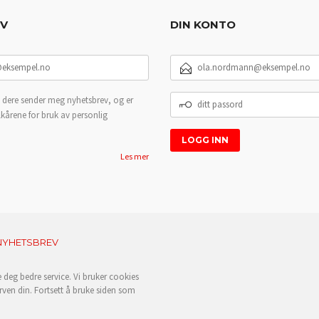
EV
DIN KONTO
E-
POSTADRESSE
DITT
 dere sender meg nyhetsbrev, og er
PASSORD
lkårene for bruk av personlig
Les mer
NYHETSBREV
e deg bedre service. Vi bruker cookies
rven din. Fortsett å bruke siden som