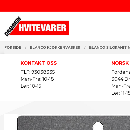
Gå
Lukk
til
innholdet
PRODUKTER
FORSIDE
BLANCO KJØKKENVASKER
BLANCO SILGRANIT 
KONTAKT OSS
NORSK
TLF: 93038335
Tordens
Man-Fre: 10-18
3044 D
Lør: 10-15
Man-Fre
Lør: 11-1