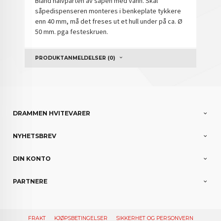
Bland halvparten av såpen med vann. Skal
såpedispenseren monteres i benkeplate tykkere
enn 40 mm, må det freses ut et hull under på ca. Ø
50 mm. pga festeskruen.
PRODUKTANMELDELSER (0)
DRAMMEN HVITEVARER
NYHETSBREV
DIN KONTO
PARTNERE
FRAKT
KJØPSBETINGELSER
SIKKERHET OG PERSONVERN