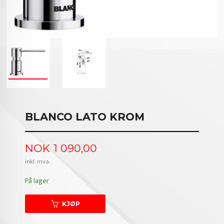
BLANCO LATO KROM
Pris
NOK
1 090,00
inkl. mva.
På lager
KJØP