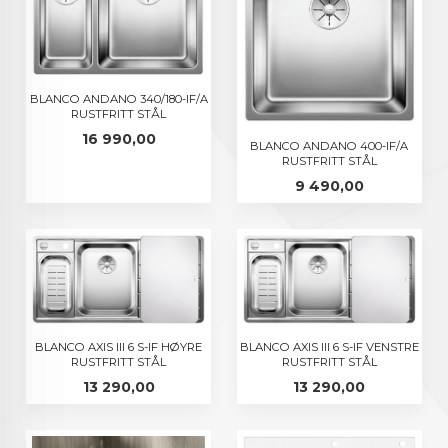
BLANCO ANDANO 340/180-IF/A
RUSTFRITT STÅL
Pris
16 990,00
BLANCO ANDANO 400-IF/A
RUSTFRITT STÅL
Pris
9 490,00
BLANCO AXIS III 6 S-IF HØYRE
BLANCO AXIS III 6 S-IF VENSTRE
RUSTFRITT STÅL
RUSTFRITT STÅL
Pris
Pris
13 290,00
13 290,00