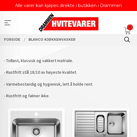
Gå
Alle varer kan kjøpes direkte i butikken i Drammen
til
innholdet
0
FORSIDE
BLANCO KJØKKENVASKER
- Tidløst, klassisk og vakkert matriale.
- Rustfritt stål 18/10 av høyeste kvalitet.
- Varmebestandig og hygienisk, lett å holde rent.
- Rustfritt og falmer ikke.