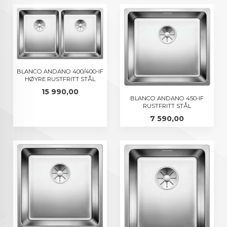
BLANCO ANDANO 400/400-IF
HØYRE RUSTFRITT STÅL
Pris
15 990,00
BLANCO ANDANO 450-IF
RUSTFRITT STÅL
Pris
7 590,00