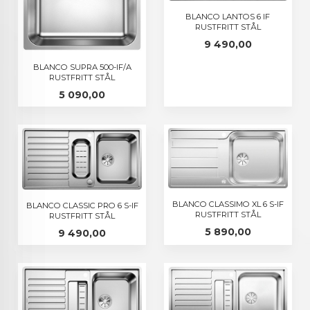
BLANCO LANTOS 6 IF
RUSTFRITT STÅL
Pris
9 490,00
BLANCO SUPRA 500-IF/A
RUSTFRITT STÅL
Pris
5 090,00
BLANCO CLASSIMO XL 6 S-IF
BLANCO CLASSIC PRO 6 S-IF
RUSTFRITT STÅL
RUSTFRITT STÅL
Pris
5 890,00
Pris
9 490,00