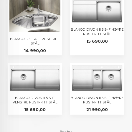
BLANCO DIVON II 5 S-IF HØYRE
RUSTFRITT STÅL
BLANCO DELTA-IF RUSTFRITT
Pris
15 690,00
STÅL
Pris
14 990,00
BLANCO DIVON II 5 S-IF
BLANCO DIVON II 6 S-IF HØYRE
VENSTRE RUSTFRITT STÅL
RUSTFRITT STÅL
Pris
Pris
15 690,00
21 990,00
Neste ›